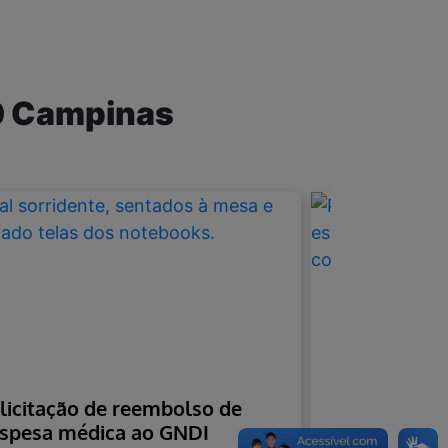
0 Campinas
licitação de reembolso de
Você sabe 
spesa médica ao GNDI
plano de sa