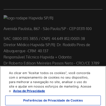
Avenida Paulista, 867 - São Paulo/SP - CEP:01311-100
SAC: 0800 015 3855 / CNPJ: 44.649.812/0001-38
Diretor Médico Hapvida SP/RJ: Dr. Rodolfo Pires de
Albuquerque -CRM: 40.137
Responsável Técnico Hapvida + Odonto:
Dr Roberto Edilson Meireles Passos Neto - CRO/CE 3789
Dra Paloma Stephania Guilhermina Prado de Sá - CRO/SP
Ao clicar em “Aceitar todos os cookies”, você concorda
165345
com o armazenamento de cookies no seu dispositivo,
para melhorar a navegação no site, analisar o uso do
site e ajudar em nossos esforços de marketing. Acesse
o
Aviso de Privacidade
Preferências de Privacidade de Cookies
Política de Cookies