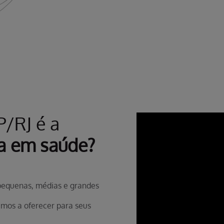
P/RJ é a
a em saúde?
 pequenas, médias e grandes
mos a oferecer para seus