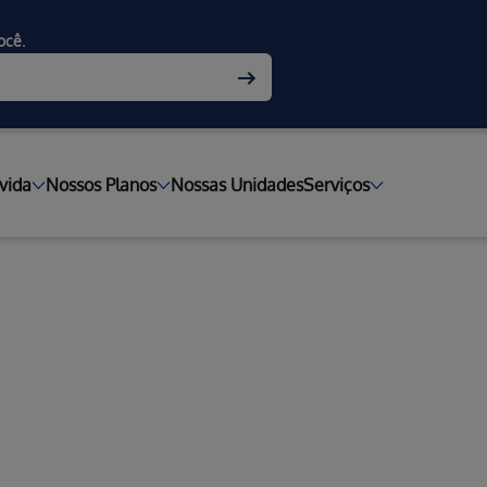
ocê.
vida
Nossos Planos
Nossas Unidades
Serviços
sariais
s médicos
s da Hapvida
ob medida para