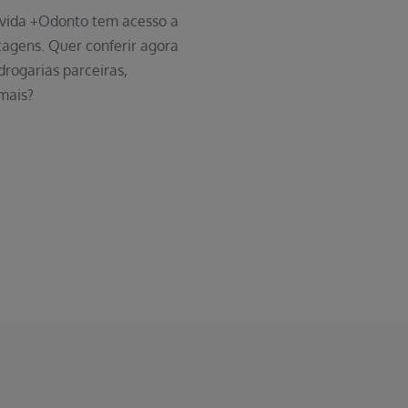
pvida +Odonto tem acesso a
agens. Quer conferir agora
ogarias parceiras,
mais?