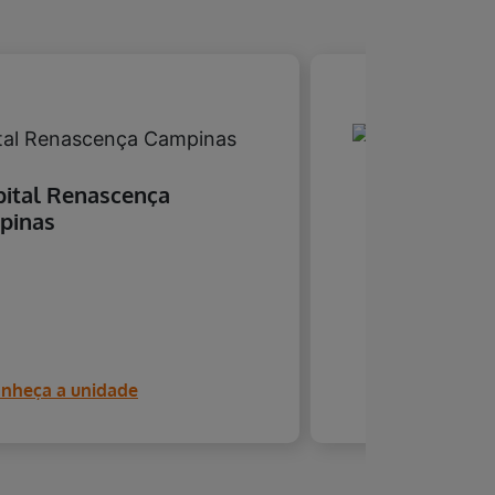
ital Renascença
Hospital N
pinas
nheça a unidade
Conheça a