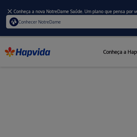
Conheça a nova NotreDame Saúde. Um plano que pensa por v
Conhecer NotreDame
Conheça a Hap
Home
Planos de Saúde Empresariais
Planos de Saúde Empre
Saiba por que oferecemos os melhores plano
empresariais! Fique por dentro dos diferenciai
SP/RJ e conte com um convênio completo e s
seu negócio.