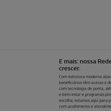
Ao buscar um
empresa
É preciso escolher a
entende que isso pas
produto ideal. Temo
empresariais com a
além de opções com 
adicionais.