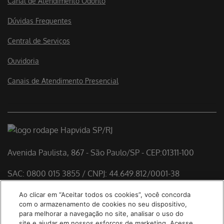
Canal de Atendimento Odonto
Dúvidas Frequentes
Central de Serviços
Ouvidoria
Canais de Atendimento Presencial
Avenida Paulista, 867 - São Paulo/SP - CEP:01311-100
SAC: 0800 015 3855 / CNPJ: 44.649.812/0001-38
Diretor Médico Hapvida SP/RJ: Dr. Rodolfo Pires de
Ao clicar em “Aceitar todos os cookies”, você concorda
Albuquerque -CRM: 40.137
com o armazenamento de cookies no seu dispositivo,
Responsável Técnico Hapvida + Odonto:
para melhorar a navegação no site, analisar o uso do
site e ajudar em nossos esforços de marketing. Acesse