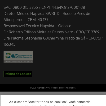
SAC: 0800 015 3855 / CNPJ: 44.649.812/0001-38
Diretor Médico Hapvida SP/RJ: Dr. Rodolfo Pires de
Albuquerque -CRM: 40.137
Responsável Técnico Hapvida + Odonto:
Dr Roberto Edilson Meireles Passos Neto - CRO/CE 3789
Dra Paloma Stephania Guilhermina Prado de Sá - CRO/SP
165345
Política de Cookies
© 2025 Hapvida SP/RJ. Todos os direitos reservados.
Ao clicar em “Aceitar todos os cookies”, você concorda