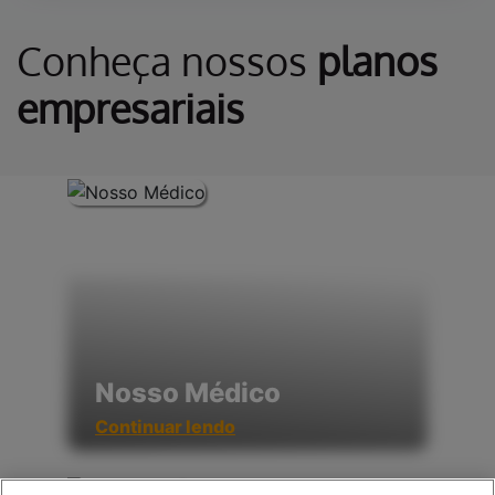
Conheça nossos
planos
empresariais
Nosso Médico
Continuar lendo