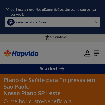
Conheça a nova NotreDame Saúde. Um plano que pensa
por você.
Conhecer NotreDame
Acessibilidade
MENU
Home
Planos de Saúde Empresariais
Nosso Plano
Nosso Plano SP Leste
Seja cliente
Plano de Saúde para Empresas em
São Paulo
Nosso Plano SP Leste
O melhor custo-benefício a