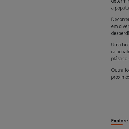
determin
a popula
Decorren
em diver
desperdí
Uma boa 
racional
plástico 
Outra fo
próximos
Explore