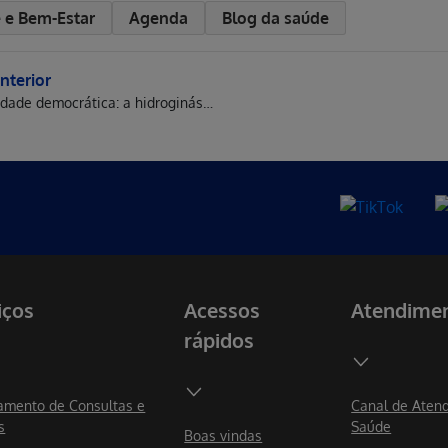
 e Bem-Estar
Agenda
Blog da saúde
nterior
Uma atividade democrática: a hidroginástica
iços
Acessos
Atendime
rápidos
mento de Consultas e
Canal de Aten
s
Saúde
Boas vindas