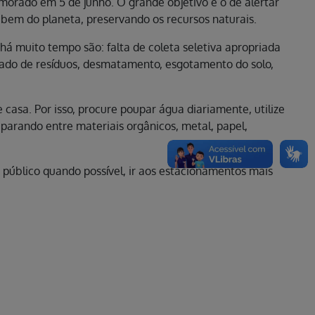
orado em 5 de junho. O grande objetivo é o de alertar
bem do planeta, preservando os recursos naturais.
á muito tempo são: falta de coleta seletiva apropriada
uado de resíduos, desmatamento, esgotamento do solo,
asa. Por isso, procure poupar água diariamente, utilize
separando entre materiais orgânicos, metal, papel,
e público quando possível, ir aos estacionamentos mais