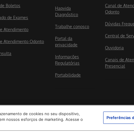
 de Boletos
Canal de Aten
Hapvida
Odonto
Diagnóstico
ado de Exames
Dúvidas Frequ
Trabalhe conosco
e Atendimento
Central de Ser
Portal da
e Atendimento Odonto
privacidade
Ouvidoria
nsulta
Informações
Canais de Ate
Regulatórias
Presencial
Portabilidade
mazenamento de cookies no seu dispositivo,
Preferências 
ar em nossos esforços de marketing. Acesse o