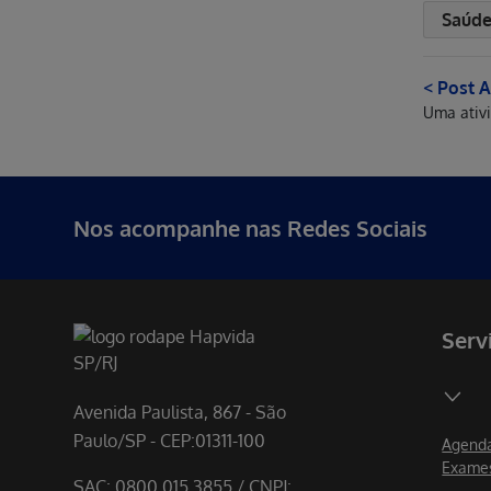
Saúde
< Post A
Nos acompanhe nas Redes Sociais
Serv
Avenida Paulista, 867 - São
Paulo/SP - CEP:01311-100
Agenda
Exame
SAC: 0800 015 3855 / CNPJ: