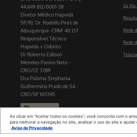
2a Via
44.649.812/0001-38
Diretor Médico Hapvida
Result
SP/RJ: Dr. Rodolfo Pires de
Albuquerque -CRM: 40.137
Rede d
Responsável Técnico
Rede d
Hapvida + Odonto:
Dr Roberto Edilson
Teleco
Meireles Passos Neto -
CRO/CE 3789
Dra Paloma Stephania
Guilhermina Prado de Sá -
CRO/SP 165345
Ao clicar em “Aceitar todos os cookies”, você concorda com o ar
para melhorar a navegação no site, analisar o uso do site e ajud
Política de Cookies
Aviso de Privacidade