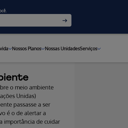
ocê.
vida
Nossos Planos
Nossas Unidades
Serviços
biente
obre o meio ambiente
ações Unidas)
ente passasse a ser
 é o de alertar a
a importância de cuidar