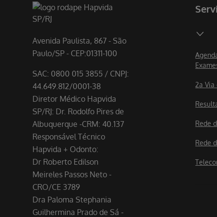
Serv
Avenida Paulista, 867 - São
Paulo/SP - CEP:01311-100
Agenda
Exame
SAC: 0800 015 3855 / CNPJ:
2a Via
44.649.812/0001-38
Diretor Médico Hapvida
Result
SP/RJ: Dr. Rodolfo Pires de
Albuquerque -CRM: 40.137
Rede d
Responsável Técnico
Rede d
Hapvida + Odonto:
Dr Roberto Edilson
Teleco
Meireles Passos Neto -
CRO/CE 3789
Dra Paloma Stephania
Guilhermina Prado de Sá -