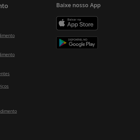
nto
Baixe nosso App
dimento
dimento
entes
viços
ndimento