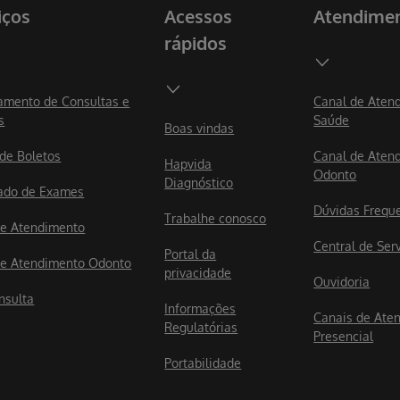
iços
Acessos
Atendime
rápidos
mento de Consultas e
Canal de Aten
s
Saúde
Boas vindas
 de Boletos
Canal de Aten
Hapvida
Odonto
Diagnóstico
ado de Exames
Dúvidas Frequ
Trabalhe conosco
e Atendimento
Central de Ser
Portal da
e Atendimento Odonto
privacidade
Ouvidoria
nsulta
Informações
Canais de Ate
Regulatórias
Presencial
Portabilidade