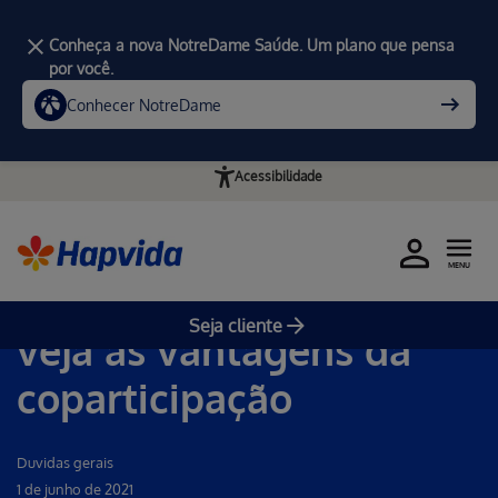
Conheça a nova NotreDame Saúde. Um plano que pensa
por você.
Conhecer NotreDame
Acessibilidade
Home
MENU
Plano odontológico:
Seja cliente
veja as vantagens da
coparticipação
Duvidas gerais
1 de junho de 2021