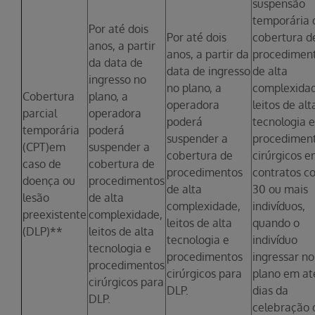
suspensão
temporária 
Por até dois
Por até dois
cobertura d
anos, a partir
anos, a partir da
procedimen
da data de
data de ingresso
de alta
ingresso no
no plano, a
complexidad
Cobertura
plano, a
operadora
leitos de alt
parcial
operadora
poderá
tecnologia e
temporária
poderá
suspender a
procedimen
(CPT)em
suspender a
cobertura de
cirúrgicos 
caso de
cobertura de
procedimentos
contratos c
doença ou
procedimentos
de alta
30 ou mais
lesão
de alta
complexidade,
indivíduos,
preexistente
complexidade,
leitos de alta
quando o
(DLP)**
leitos de alta
tecnologia e
indivíduo
tecnologia e
procedimentos
ingressar no
procedimentos
cirúrgicos para
plano em at
cirúrgicos para
DLP.
dias da
DLP.
celebração 