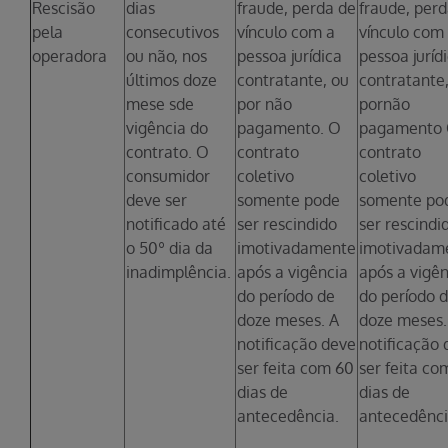
Rescisão
dias
fraude, perda de
fraude, per
pela
consecutivos
vínculo com a
vínculo com
operadora
ou não, nos
pessoa jurídica
pessoa juríd
últimos doze
contratante, ou
contratante
mese sde
por não
pornão
vigência do
pagamento. O
pagamento
contrato. O
contrato
contrato
consumidor
coletivo
coletivo
deve ser
somente pode
somente po
notificado até
ser rescindido
ser rescindi
o 50º dia da
imotivadamente
imotivadam
inadimplência.
após a vigência
após a vigên
do período de
do período 
doze meses. A
doze meses.
notificação deve
notificação
ser feita com 60
ser feita co
dias de
dias de
antecedência.
antecedênci