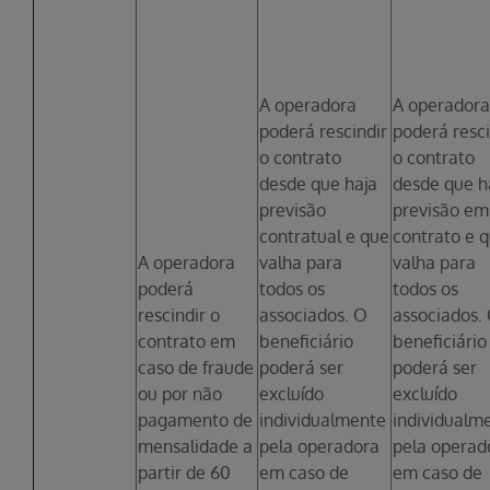
A operadora
A operadora
poderá rescindir
poderá resci
o contrato
o contrato
desde que haja
desde que h
previsão
previsão em
contratual e que
contrato e 
A operadora
valha para
valha para
poderá
todos os
todos os
rescindir o
associados. O
associados.
contrato em
beneficiário
beneficiário
caso de fraude
poderá ser
poderá ser
ou por não
excluído
excluído
pagamento de
individualmente
individualm
mensalidade a
pela operadora
pela operad
partir de 60
em caso de
em caso de