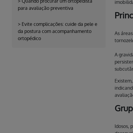
>
Quando procurar um ortopedista
imobilid
para avaliação preventiva
Prin
>
Evite complicações: cuide da pele e
da postura com acompanhamento
As áreas
ortopédico
tornozel
A gravid
persiste
subcutân
Existem,
indicand
avaliaçã
Grup
Idosos, 