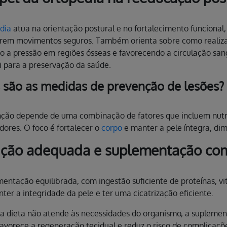
dia
atua na orientação postural e no fortalecimento funciona
arem movimentos seguros. Também orienta sobre como realiza
o a pressão em regiões ósseas e favorecendo a circulação s
i para a preservação da saúde.
 são as medidas de prevenção de lesões?
nção depende de uma combinação de fatores que incluem nut
dores. O foco é fortalecer o
corpo
e manter a pele íntegra, dim
ição adequada e suplementação com
entação equilibrada, com ingestão suficiente de proteínas, vit
ter a integridade da pele e ter uma cicatrização eficiente.
 dieta não atende às necessidades do organismo, a suplementa
 favorece a regeneração tecidual e reduz o risco de complicaçõ