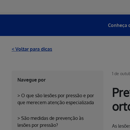
Conheça o
< Voltar para dicas
1 de outu
Navegue por
Pre
>
O que são lesões por pressão e por
ort
que merecem atenção especializada
>
São medidas de prevenção às
lesões por pressão?
As lesõe