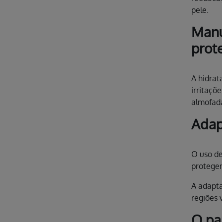
pele.
Manu
prot
A hidrat
irritaçõ
almofada
Adap
O uso de
protegen
A adapta
regiões 
O pa