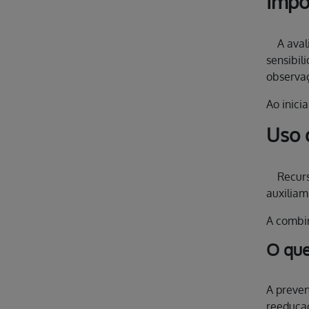
Impo
A avalia
sensibil
observaç
Ao inici
Uso 
Recursos
auxiliam
A combin
O que
A preven
reeducaç