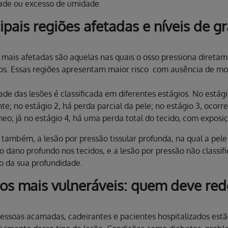
ade ou excesso de umidade.
cipais regiões afetadas e níveis de g
 mais afetadas são aquelas nas quais o osso pressiona direta
os. Essas regiões apresentam maior risco com ausência de m
ade das lesões é classificada em diferentes estágios. No está
nte; no estágio 2, há perda parcial da pele; no estágio 3, ocorr
eo; já no estágio 4, há uma perda total do tecido, com exposi
 também, a lesão por pressão tissular profunda, na qual a pel
o dano profundo nos tecidos, e a lesão por pressão não classi
o da sua profundidade.
os mais vulneráveis: quem deve red
pessoas acamadas, cadeirantes e pacientes hospitalizados est