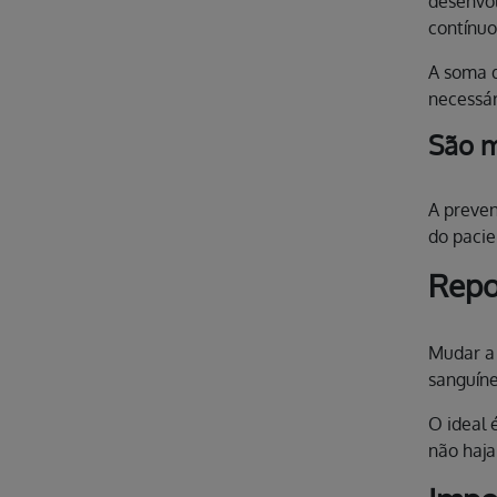
desenvol
contínu
A soma d
necessár
São m
A preven
do pacie
Repo
Mudar a 
sanguíne
O ideal 
não haja