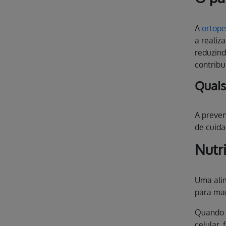
A
ortope
a realiz
reduzind
contribu
Quais
A preve
de cuida
Nutr
Uma alim
para man
Quando a
celular,