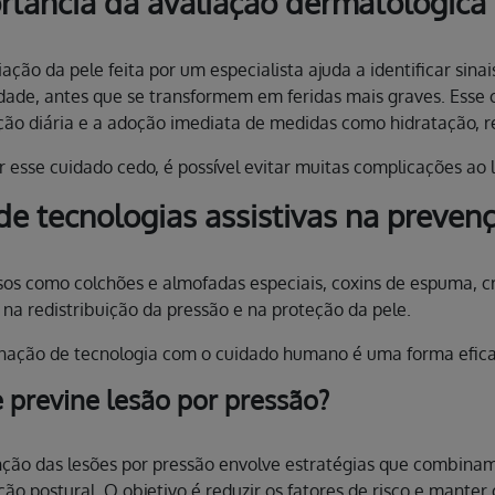
rtância da avaliação dermatológica
ção da pele feita por um especialista ajuda a identificar sinais
idade, antes que se transformem em feridas mais graves. Esse cu
ão diária e a adoção imediata de medidas como hidratação, 
ar esse cuidado cedo, é possível evitar muitas complicações ao
de tecnologias assistivas na prevenç
 como colchões e almofadas especiais, coxins de espuma, cre
 na redistribuição da pressão e na proteção da pele.
ação de tecnologia com o cuidado humano é uma forma eficaz d
 previne lesão por pressão?
ção das lesões por pressão envolve estratégias que combinam 
ão postural. O objetivo é reduzir os fatores de risco e manter