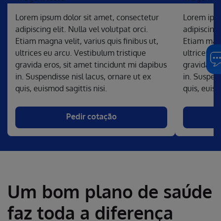
Lorem ipsum dolor sit amet, consectetur
Lorem ipsu
adipiscing elit. Nulla vel volutpat orci.
adipiscing 
Etiam magna velit, varius quis finibus ut,
Etiam magna
ultrices eu arcu. Vestibulum tristique
ultrices eu
gravida eros, sit amet tincidunt mi dapibus
gravida er
in. Suspendisse nisl lacus, ornare ut ex
in. Suspend
quis, euismod sagittis nisi.
quis, euism
Pedir cotação
Um bom plano de saúde
faz toda a diferença