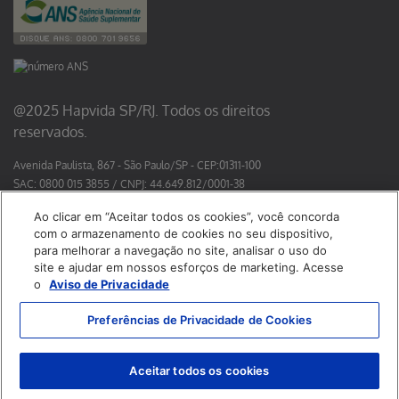
@2025 Hapvida SP/RJ. Todos os direitos
reservados.
Avenida Paulista, 867 - São Paulo/SP - CEP:01311-100
SAC: 0800 015 3855 / CNPJ: 44.649.812/0001-38
Diretor Médico Hapvida SP/RJ: Dr. Rodolfo Pires de Albuquerque -
Ao clicar em “Aceitar todos os cookies”, você concorda
CRM: 40.137
com o armazenamento de cookies no seu dispositivo,
Responsável Técnico Hapvida + Odonto:
para melhorar a navegação no site, analisar o uso do
Dr Roberto Edilson Meireles Passos Neto - CRO/CE 3789
site e ajudar em nossos esforços de marketing. Acesse
Dra Paloma Stephania Guilhermina Prado de Sá - CRO/SP 165345
o
Aviso de Privacidade
Política de Cookies
Preferências de Privacidade de Cookies
Use a telemedicina
Aceitar todos os cookies