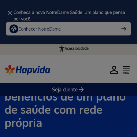
Conheça a nova NotreDame Saúde. Um plano que pensa
por você.
Conhecer NotreDame
Acessibilidade
Home
MENU
Entenda quais são os
Seja cliente
benefícios de um plano
de saúde com rede
própria