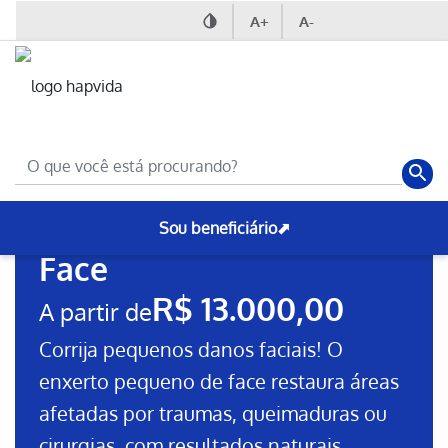
A+
A-
Nossas Cirurgias
Cirurgia Plástica
Enxerto Pequeno de
Sou beneficiário⬈
Face
R$ 13.000,00
A partir de
Corrija pequenos danos faciais! O
enxerto pequeno de face restaura áreas
afetadas por traumas, queimaduras ou
cirurgias, com resultados naturais.