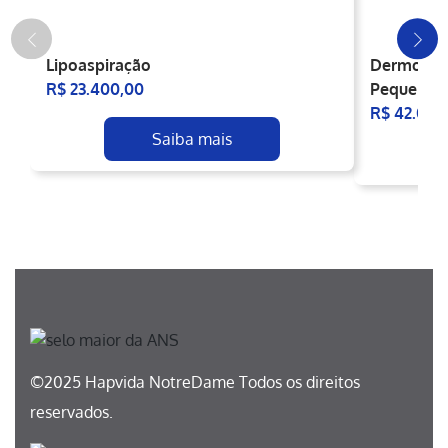
Lipoaspiração
Dermolipe
R$ 23.400,00
Pequena +
R$ 42.000
Saiba mais
©2025 Hapvida NotreDame Todos os direitos
reservados.