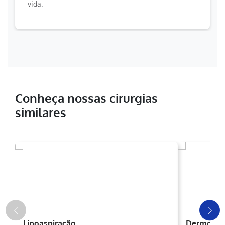
vida.
Conheça nossas cirurgias
similares
Lipoaspiração
Dermolipe