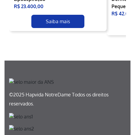
R$ 23.400,00
Pequena +
R$ 42.000
Saiba mais
©2025 Hapvida NotreDame Todos os direitos
reservados.