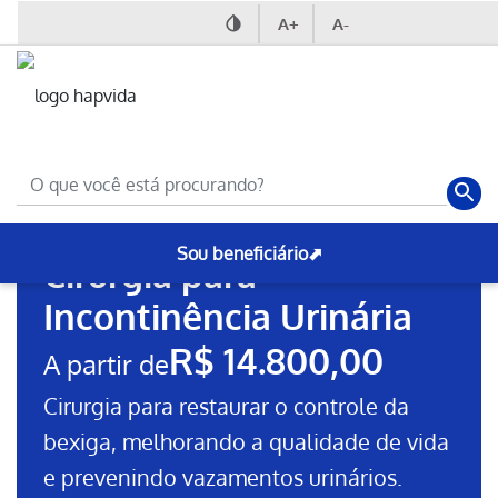
A+
A-
Nossas Cirurgias
Cirurgia Ginecológica
Sou beneficiário⬈
Cirurgia para
Incontinência Urinária
R$ 14.800,00
A partir de
Cirurgia para restaurar o controle da
bexiga, melhorando a qualidade de vida
e prevenindo vazamentos urinários.