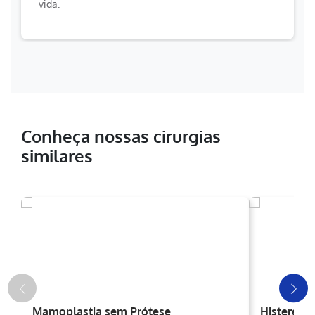
vida.
Conheça nossas cirurgias
similares
Mamoplastia sem Prótese
Histerect