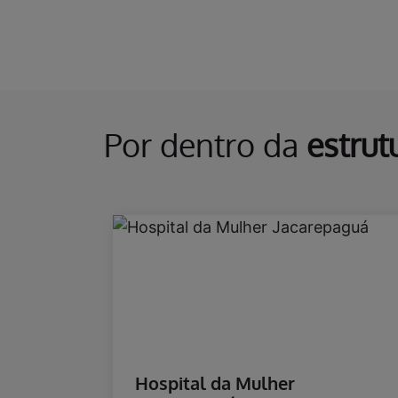
Assista ao vídeo e contrate já!
Por dentro da
estrut