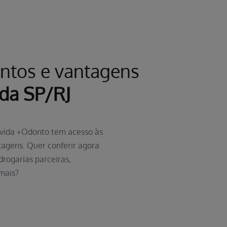
ntos e vantagens
da SP/RJ
pvida +Odonto tem acesso às
agens. Quer conferir agora
ogarias parceiras,
mais?