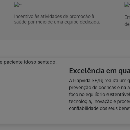
Incentivo às atividades de promoção à
Em
saúde por meio de uma equipe dedicada.
de
Modalidades de c
Oferecemos modalidades var
ambulatorial e hospitalar c
clínicas e cirúrgicas, com o
opcionais destaca-se a copa
do plano de saúde e estimul
médico-hospitalar.
Saiba mais sobre os pl