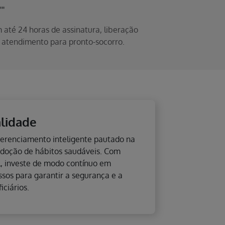
 até 24 horas de assinatura, liberação
 atendimento para pronto-socorro.
ontratação empresarial
iadas de contratação. As opções
obrem consultas, exames e internações
u sem obstetrícia. Entre as contratações
rtipação, modalidade que reduz o valor
Next
a a utilização responsável do sistema
anos empresariais