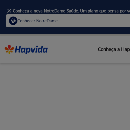
Conheça a nova NotreDame Saúde. Um plano que pensa por v
Conhecer NotreDame
Conheça a Hap
Home
Planos de Saúde Individuais Hapvida SP
Plano de Saúde Individ
para todas as idades
Conheça as opções de planos médicos para vo
família, descubra os diferenciais da Hapvida S
oferecemos os melhores convênios de saúde 