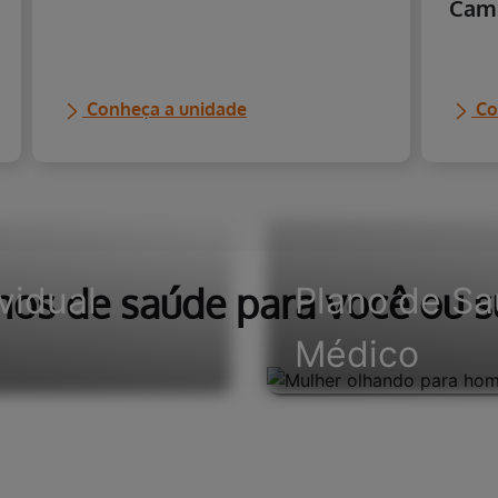
Hospital Santana
Hosp
Cam
Conheça a unidade
Co
nos de saúde para você ou s
vidual
Plano de Sa
Médico