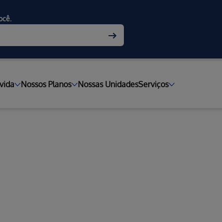
ocê.
vida
Nossos Planos
Nossas Unidades
Serviços
/RJ
ual
cê e sua
P/RJ e o porquê
para pessoa