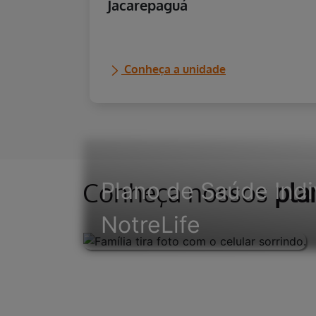
Hospital da Mulher
Jacarepaguá
Conheça a unidade
Conheça nossos
pla
Plano de Saúde Indi
NotreLife